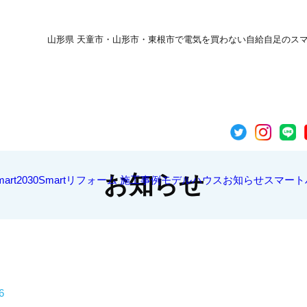
山形県 天童市・山形市・東根市で電気を買わない自給自足のスマート
お知らせ
art2030
Smartリフォーム
施工事例
モデルハウス
お知らせ
スマート
6